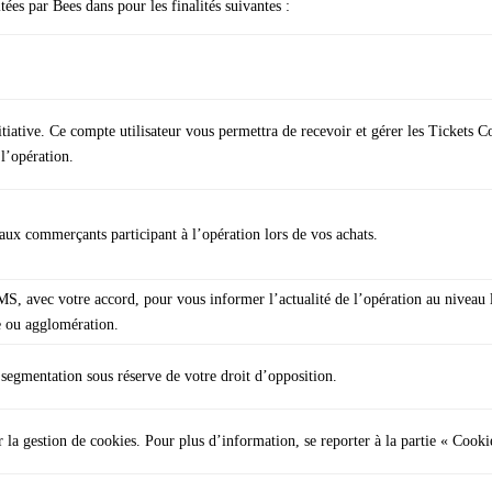
tées par Bees dans pour les finalités suivantes :
nitiative. Ce compte utilisateur vous permettra de recevoir et gérer les Ticket
 l’opération.
mmerçants participant à l’opération lors de vos achats.
S, avec votre accord, pour vous informer l’actualité de l’opération au niveau lo
e ou agglomération.
t segmentation sous réserve de votre droit d’opposition.
la gestion de cookies. Pour plus d’information, se reporter à la partie « Cooki