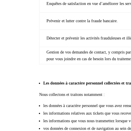
Enquêtes de satisfaction en vue d’améliorer l
Prévenir et lutter contre la fraude bancaire.
Détecter et prévenir les activités frauduleuses
Gestion de vos demandes de contact, y compris par
pour vous joindre en cas de besoin lors du trai
Les données à caractère personnel collectées et tra
Nous collectons et traitons notamment :
les données à caractère personnel que vous avez rense
les informations relatives aux tickets que vous receve
les informations que vous nous transmettez lorsque vo
vos données de connexion et de navigation au sein