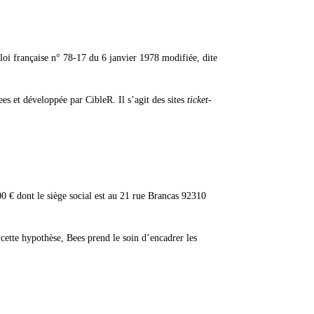
 loi française n° 78-17 du 6 janvier 1978 modifiée, dite
 et développée par CibleR. Il s’agit des sites
ticket-
00 € dont le siège social est au 21 rue Brancas 92310
tte hypothèse, Bees prend le soin d’encadrer les