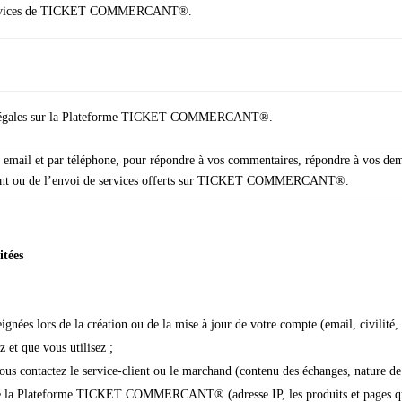
es services de TICKET COMMERCANT®.
 et illégales sur la Plateforme TICKET COMMERCANT®.
 email et par téléphone, pour répondre à vos commentaires, répondre à vos de
tement ou de l’envoi de services offerts sur TICKET COMMERCANT®.
itées
ignées lors de la création ou de la mise à jour de votre compte (email, civilité,
z et que vous utilisez ;
us contactez le service-client ou le marchand (contenu des échanges, nature de 
 de la Plateforme TICKET COMMERCANT® (adresse IP, les produits et pages que