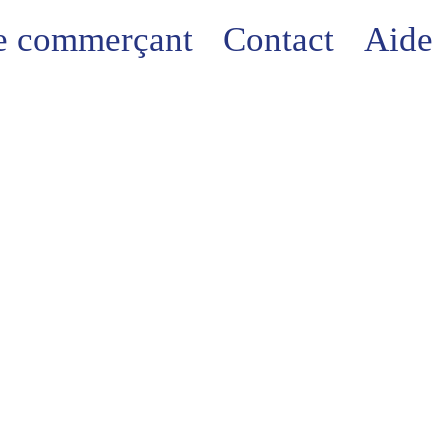
e commerçant
Contact
Aide