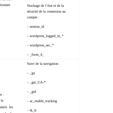
ctionner
Stockage de l’état et de la
sécurité de la connexion au
compte :
– session_id
– wordpress_logged_in_*
– wordpress_sec_*
– _form_4_
Suivi de la navigation :
– _ga
– _gat_UA-*
– _gid
ns :
 la
– ac_enable_tracking
naitre les
– tk_lr