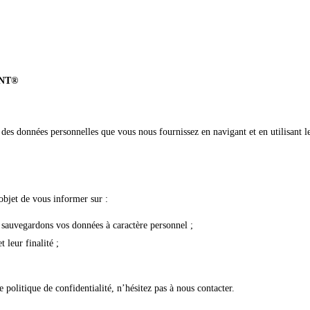
ANT®
onnées personnelles que vous nous fournissez en navigant et en utilisant l
objet de vous informer sur :
et sauvegardons vos données à caractère personnel ;
 leur finalité ;
e politique de confidentialité, n’hésitez pas à
nous contacter
.