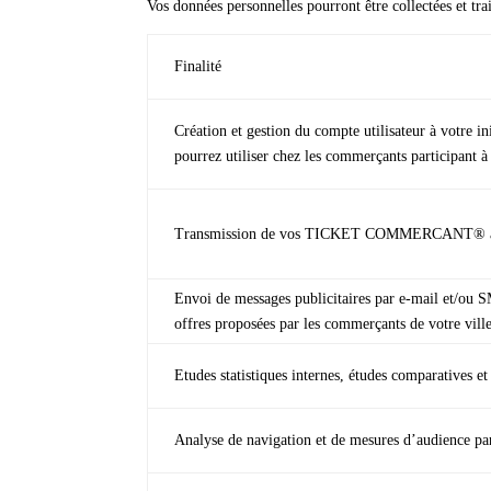
Vos données personnelles pourront être collectées et trai
Finalité
Création et gestion du compte utilisateur à votre i
pourrez utiliser chez les commerçants participant à
Transmission de vos TICKET COMMERCANT® aux co
Envoi de messages publicitaires par e-mail et/ou SM
offres proposées par les commerçants de votre vill
Etudes statistiques internes, études comparatives e
Analyse de navigation et de mesures d’audience par 