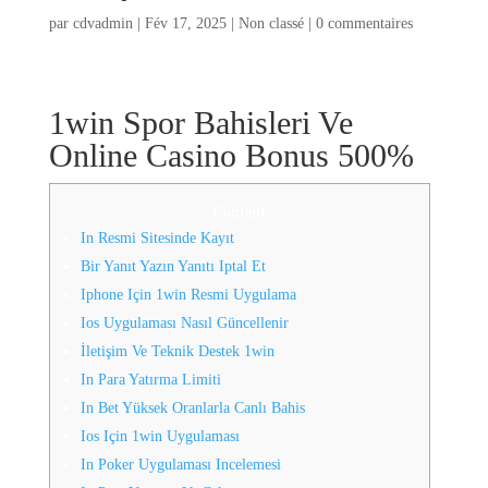
par
cdvadmin
|
Fév 17, 2025
|
Non classé
|
0 commentaires
1win Spor Bahisleri Ve
Online Casino Bonus 500%
Content
In Resmi Sitesinde Kayıt
Bir Yanıt Yazın Yanıtı Iptal Et
Iphone Için 1win Resmi Uygulama
Ios Uygulaması Nasıl Güncellenir
İletişim Ve Teknik Destek 1win
In Para Yatırma Limiti
In Bet Yüksek Oranlarla Canlı Bahis
Ios Için 1win Uygulaması
In Poker Uygulaması Incelemesi