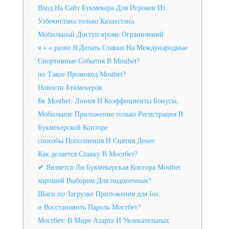
Вход На Сайт Букмекера Для Игроков Из
Узбекистана только Казахстана
Мобильный Доступ кроме Ограничений
я » « разве Я Делать Ставки На Международные
Спортивные События В Mostbet?
но Такое Промокод Mostbet?
Новости Букмекеров
Бк Mostbet: Линия И Коэффициенты Бонусы,
Мобильное Приложение только Регистрация В
Букмекерской Конторе
способы Пополнения И Снятия Денег
Как делается Ставку В Мостбет?
✔ Является Ли Букмекерская Контора Mostbet
хорошей Выбором Для подопечных?
Шаги по Загрузке Приложения для Ios:
и Восстановить Пароль Мостбет?
Мостбет: В Мире Азарта И Увлекательных