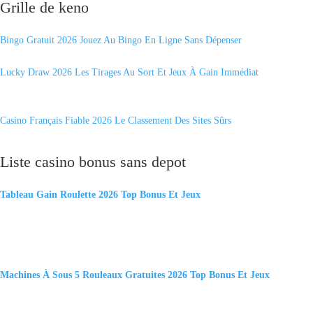
Grille de keno
Bingo Gratuit 2026 Jouez Au Bingo En Ligne Sans Dépenser
: Après cela, vous
pouvez commencer à jouer sur votre PC en utilisant les meilleurs bonus de jeu.
Lucky Draw 2026 Les Tirages Au Sort Et Jeux À Gain Immédiat
- Les joueurs
de poker reçoivent également un bonus de recharge de 100% ainsi que 2025
points de poker ou plus par mois.
Casino Français Fiable 2026 Le Classement Des Sites Sûrs
: De toute façon, ils
signifient tous les deux la même chose.
Liste casino bonus sans depot
Tableau Gain Roulette 2026 Top Bonus Et Jeux
Les facteurs clés de la feuille mettent en évidence quand vous devez
frapper, vous tenir debout, doubler, diviser quand diviser si vous devez
doubler après un crachat ou un autre coup et quand vous rendre ou frapper
autrement.
Machines À Sous 5 Rouleaux Gratuites 2026 Top Bonus Et Jeux
En même temps, 10 autres lignes de paiement peuvent être verticales et
s'étirer sur tous les rouleaux.