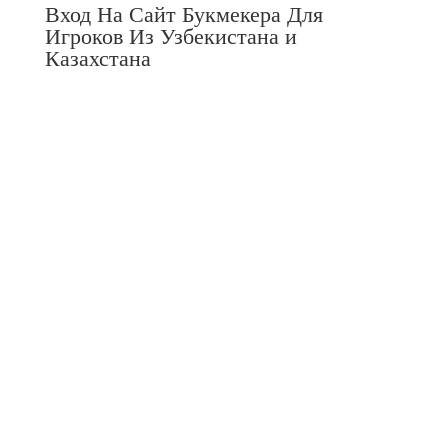
Вход На Сайт Букмекера Для
Игроков Из Узбекистана и
Казахстана
Наличие лицензии Кюрасао подразумевает, что букмекер
MostBet выполняет столько требований, обеспечивающих
безопасность данных. Для чтобы используются
современные технологии шифрования SSL, только
включает аудиты генераторов случайных чисел для
соблюдения честности игр. Платформа также
предоставляет инструменты для важнейшей игры,
например, лимиты пополнений, самоисключение только
контроль времени.
Службе поддержки работает неустанно и доступна
спустя онлайн чат, e-mail, vK и Телеграм.
Узнайте, как упаковать мобильное приложение MostBet
на Android также iOS.
Дополнительно надо играть в слоты от Quickspin,
Thunderkick, и Nolimit City.